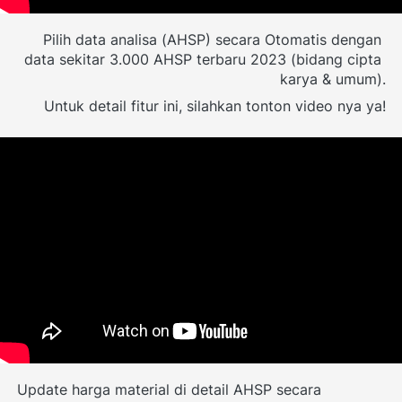
Pilih data analisa (AHSP) secara Otomatis dengan 
data sekitar 3.000 AHSP terbaru 2023 (bidang cipta 
karya & umum).
Untuk detail fitur ini, silahkan tonton video nya ya!
Update harga material di detail AHSP secara 