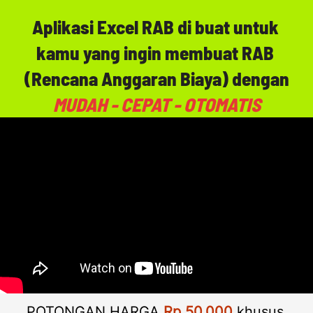
Aplikasi Excel RAB di buat untuk 
kamu yang ingin membuat RAB 
(Rencana Anggaran Biaya) dengan
MUDAH - CEPAT - OTOMATIS
POTONGAN HARGA 
Rp 50.000
 khusus 